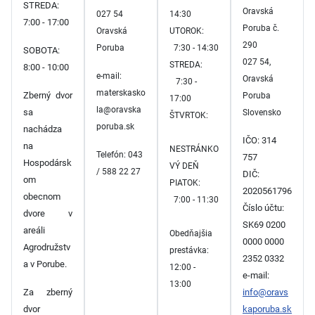
STREDA:
Oravská
027 54
14:30
7:00 - 17:00
Poruba č.
Oravská
UTOROK:
290
Poruba
7:30 - 14:30
SOBOTA:
027 54,
STREDA:
8:00 - 10:00
e-mail:
Oravská
7:30 -
materskasko
Zberný dvor
Poruba
17:00
la@oravska
sa
Slovensko
ŠTVRTOK:
poruba.sk
nachádza
IČO: 314
na
NESTRÁNKO
Telefón: 043
757
Hospodársk
VÝ DEŇ
/ 588 22 27
DIČ:
om
PIATOK:
2020561796
obecnom
7:00 - 11:30
Číslo účtu:
dvore v
SK69 0200
areáli
Obedňajšia
0000 0000
Agrodružstv
prestávka:
2352 0332
a v Porube.
12:00 -
e-mail:
13:00
Za zberný
info@oravs
dvor
kaporuba.sk