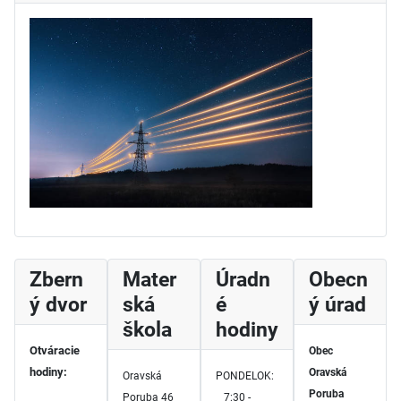
Zbern
Mater
Úradn
Obecn
ý dvor
ská
é
ý úrad
škola
hodiny
Otváracie
Obec
hodiny:
Oravská
Oravská
PONDELOK:
Poruba
Poruba 46
7:30 -