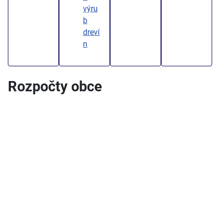
výru
b
dreví
n
Rozpočty obce