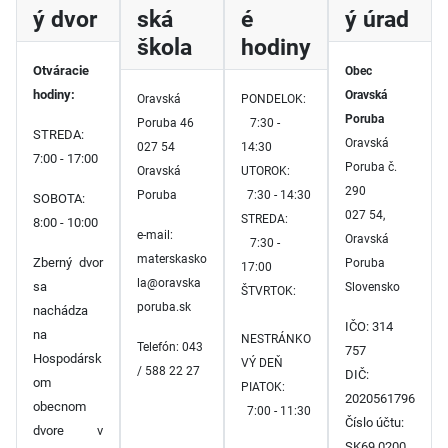
ý dvor
ská
é
ý úrad
škola
hodiny
Otváracie
Obec
hodiny:
Oravská
Oravská
PONDELOK:
Poruba
Poruba 46
7:30 -
STREDA:
Oravská
027 54
14:30
7:00 - 17:00
Poruba č.
Oravská
UTOROK:
290
Poruba
7:30 - 14:30
SOBOTA:
027 54,
STREDA:
8:00 - 10:00
e-mail:
Oravská
7:30 -
materskasko
Zberný dvor
Poruba
17:00
la@oravska
sa
Slovensko
ŠTVRTOK:
poruba.sk
nachádza
IČO: 314
na
NESTRÁNKO
Telefón: 043
757
Hospodársk
VÝ DEŇ
/ 588 22 27
DIČ:
om
PIATOK:
2020561796
obecnom
7:00 - 11:30
Číslo účtu:
dvore v
SK69 0200