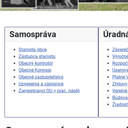
Samospráva
Úradná
Starosta obce
Závereč
Zástupca starostu
Výročné
Obecný kontrolór
Rozpoč
Obecné Komisie
Územný
Obecné zastupiteľstvo
Platné
Uznesenia a zápisnice
Zmluvy 
Zamestnanci OU + prac. náplň
Verejné
Budovan
Žiadost