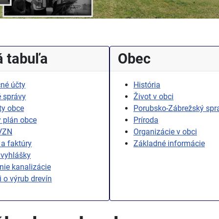
 tabuľa
Obec
né účty
História
 správy
Život v obci
ty obce
Porubsko-Zábrežský spr
 plán obce
Príroda
 VZN
Organizácie v obci
a faktúry
Základné informácie
 vyhlášky
ie kanalizácie
i o výrub drevín