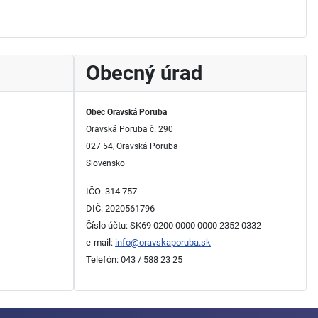
Obecný úrad
Obec Oravská Poruba
Oravská Poruba č. 290
027 54, Oravská Poruba
Slovensko
IČO: 314 757
DIČ: 2020561796
Číslo účtu: SK69 0200 0000 0000 2352 0332
e-mail:
info@oravskaporuba.sk
Telefón: 043 / 588 23 25