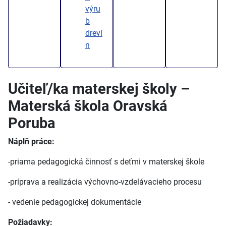
výru
b
dreví
n
Učiteľ/ka materskej školy –
Materská škola Oravská
Poruba
Náplň práce:
-priama pedagogická činnosť s deťmi v materskej škole
-príprava a realizácia výchovno-vzdelávacieho procesu
- vedenie pedagogickej dokumentácie
Požiadavky: