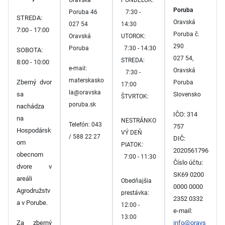
Poruba
Poruba 46
7:30 -
STREDA:
Oravská
027 54
14:30
7:00 - 17:00
Poruba č.
Oravská
UTOROK:
290
Poruba
7:30 - 14:30
SOBOTA:
027 54,
STREDA:
8:00 - 10:00
e-mail:
Oravská
7:30 -
materskasko
Zberný dvor
Poruba
17:00
la@oravska
sa
Slovensko
ŠTVRTOK:
poruba.sk
nachádza
IČO: 314
na
NESTRÁNKO
Telefón: 043
757
Hospodársk
VÝ DEŇ
/ 588 22 27
DIČ:
om
PIATOK:
2020561796
obecnom
7:00 - 11:30
Číslo účtu:
dvore v
SK69 0200
areáli
Obedňajšia
0000 0000
Agrodružstv
prestávka:
2352 0332
a v Porube.
12:00 -
e-mail:
13:00
Za zberný
info@oravs