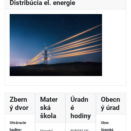
Distribúcia el. energie
Zbern
Mater
Úradn
Obecn
ý dvor
ská
é
ý úrad
škola
hodiny
Otváracie
Obec
hodiny:
Oravská
Oravská
PONDELOK: