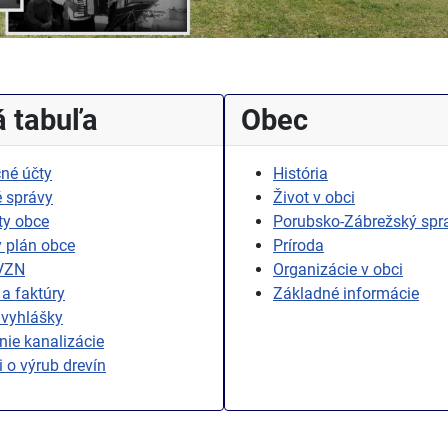
 tabuľa
Obec
né účty
História
 správy
Život v obci
ty obce
Porubsko-Zábrežský spr
 plán obce
Príroda
 VZN
Organizácie v obci
a faktúry
Základné informácie
 vyhlášky
ie kanalizácie
i o výrub drevín