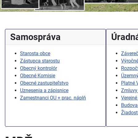
Samospráva
Úradná
Starosta obce
Závereč
Zástupca starostu
Výročné
Obecný kontrolór
Rozpoč
Obecné Komisie
Územný
Obecné zastupiteľstvo
Platné
Uznesenia a zápisnice
Zmluvy 
Zamestnanci OU + prac. náplň
Verejné
Budovan
Žiadost