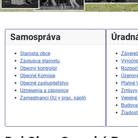
Samospráva
Úradná
Starosta obce
Závereč
Zástupca starostu
Výročné
Obecný kontrolór
Rozpoč
Obecné Komisie
Územný
Obecné zastupiteľstvo
Platné
Uznesenia a zápisnice
Zmluvy 
Zamestnanci OU + prac. náplň
Verejné
Budovan
Žiadost