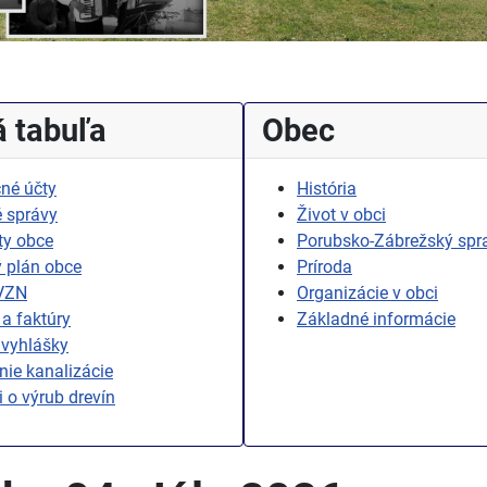
 tabuľa
Obec
né účty
História
 správy
Život v obci
ty obce
Porubsko-Zábrežský spr
 plán obce
Príroda
 VZN
Organizácie v obci
a faktúry
Základné informácie
 vyhlášky
ie kanalizácie
i o výrub drevín