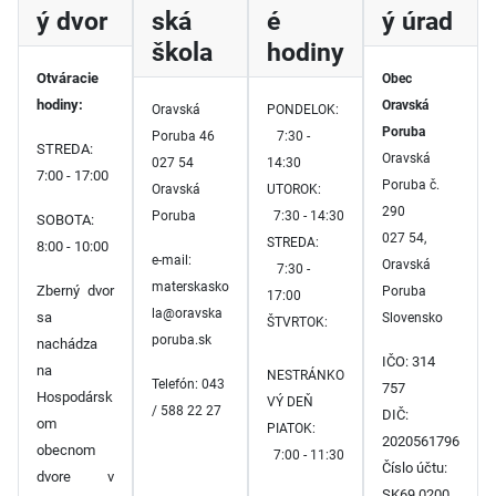
ý dvor
ská
é
ý úrad
škola
hodiny
Otváracie
Obec
hodiny:
Oravská
Oravská
PONDELOK:
Poruba
Poruba 46
7:30 -
STREDA:
Oravská
027 54
14:30
7:00 - 17:00
Poruba č.
Oravská
UTOROK:
290
Poruba
7:30 - 14:30
SOBOTA:
027 54,
STREDA:
8:00 - 10:00
e-mail:
Oravská
7:30 -
materskasko
Zberný dvor
Poruba
17:00
la@oravska
sa
Slovensko
ŠTVRTOK:
poruba.sk
nachádza
IČO: 314
na
NESTRÁNKO
Telefón: 043
757
Hospodársk
VÝ DEŇ
/ 588 22 27
DIČ:
om
PIATOK:
2020561796
obecnom
7:00 - 11:30
Číslo účtu:
dvore v
SK69 0200