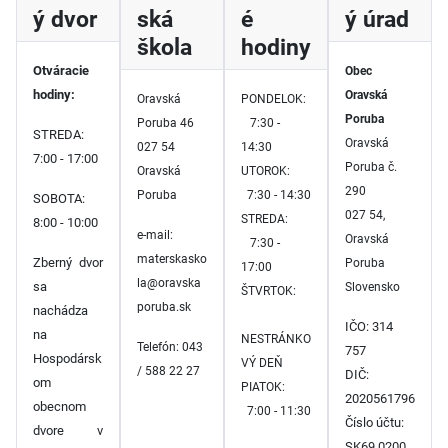
ý dvor
ská
é
ý úrad
škola
hodiny
Otváracie
Obec
hodiny:
Oravská
Oravská
PONDELOK:
Poruba
Poruba 46
7:30 -
STREDA:
Oravská
027 54
14:30
7:00 - 17:00
Poruba č.
Oravská
UTOROK:
290
Poruba
7:30 - 14:30
SOBOTA:
027 54,
STREDA:
8:00 - 10:00
e-mail:
Oravská
7:30 -
materskasko
Zberný dvor
Poruba
17:00
la@oravska
sa
Slovensko
ŠTVRTOK:
poruba.sk
nachádza
IČO: 314
na
NESTRÁNKO
Telefón: 043
757
Hospodársk
VÝ DEŇ
/ 588 22 27
DIČ:
om
PIATOK:
2020561796
obecnom
7:00 - 11:30
Číslo účtu:
dvore v
SK69 0200