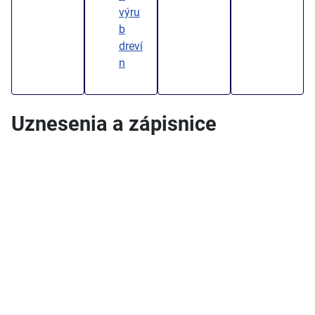
výru
b
dreví
n
Uznesenia a zápisnice