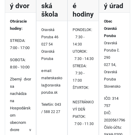
ý dvor
ská
é
ý úrad
škola
hodiny
Otváracie
Obec
hodiny:
Oravská
Oravská
PONDELOK:
Poruba
Poruba 46
7:30 -
STREDA:
Oravská
027 54
14:30
7:00 - 17:00
Poruba č.
Oravská
UTOROK:
290
Poruba
7:30 - 14:30
SOBOTA:
027 54,
STREDA:
8:00 - 10:00
e-mail:
Oravská
7:30 -
materskasko
Zberný dvor
Poruba
17:00
la@oravska
sa
Slovensko
ŠTVRTOK:
poruba.sk
nachádza
IČO: 314
na
NESTRÁNKO
Telefón: 043
757
Hospodársk
VÝ DEŇ
/ 588 22 27
DIČ:
om
PIATOK:
2020561796
obecnom
7:00 - 11:30
Číslo účtu:
dvore v
SK69 0200