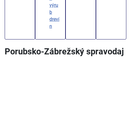
výru
b
dreví
n
Porubsko-Zábrežský spravodaj