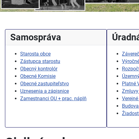
Samospráva
Úradná
Starosta obce
Závereč
Zástupca starostu
Výročné
Obecný kontrolór
Rozpoč
Obecné Komisie
Územný
Obecné zastupiteľstvo
Platné
Uznesenia a zápisnice
Zmluvy 
Zamestnanci OU + prac. náplň
Verejné
Budovan
Žiadost