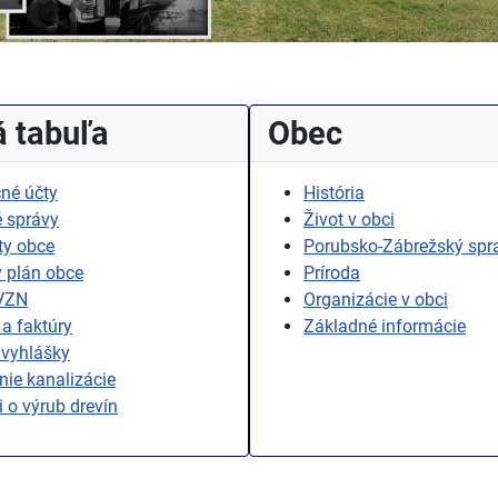
 tabuľa
Obec
né účty
História
 správy
Život v obci
ty obce
Porubsko-Zábrežský spr
 plán obce
Príroda
 VZN
Organizácie v obci
a faktúry
Základné informácie
 vyhlášky
ie kanalizácie
i o výrub drevín