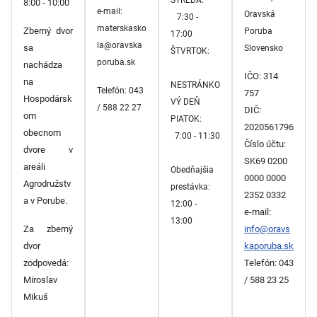
8:00 - 10:00
e-mail:
Oravská
7:30 -
materskasko
Zberný dvor
Poruba
17:00
la@oravska
sa
Slovensko
ŠTVRTOK:
poruba.sk
nachádza
IČO: 314
na
NESTRÁNKO
Telefón: 043
757
Hospodársk
VÝ DEŇ
/ 588 22 27
DIČ:
om
PIATOK:
2020561796
obecnom
7:00 - 11:30
Číslo účtu:
dvore v
SK69 0200
areáli
Obedňajšia
0000 0000
Agrodružstv
prestávka:
2352 0332
a v Porube.
12:00 -
e-mail:
13:00
Za zberný
info@oravs
dvor
kaporuba.sk
zodpovedá:
Telefón: 043
Miroslav
/ 588 23 25
Mikuš