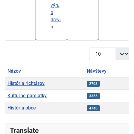
výru
b
dreví
n
Zobrazené položky
Názov
Návštevy
História richtárov
2703
Kultúrne pamiatky
3355
História obce
4740
Články
Translate