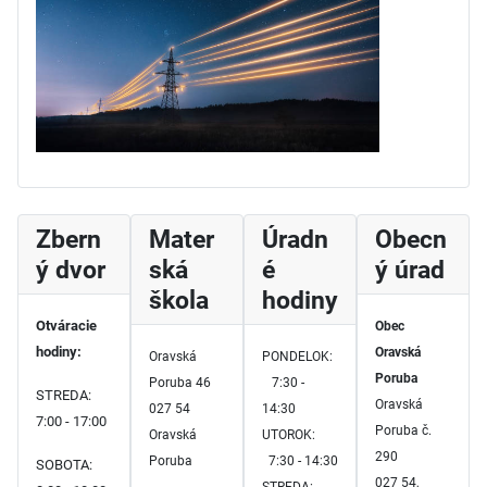
Zbern
Mater
Úradn
Obecn
ý dvor
ská
é
ý úrad
škola
hodiny
Otváracie
Obec
hodiny:
Oravská
Oravská
PONDELOK:
Poruba
Poruba 46
7:30 -
STREDA:
Oravská
027 54
14:30
7:00 - 17:00
Poruba č.
Oravská
UTOROK:
290
Poruba
7:30 - 14:30
SOBOTA:
027 54,
STREDA: