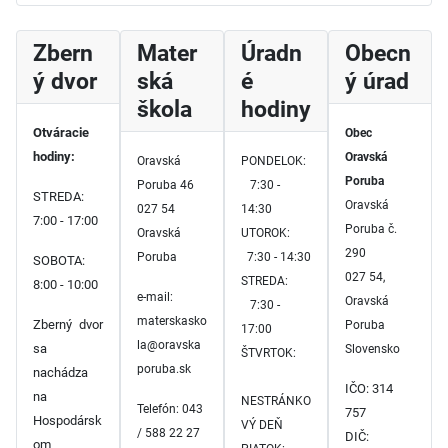
Zbern
Mater
Úradn
Obecn
ý dvor
ská
é
ý úrad
škola
hodiny
Otváracie
Obec
hodiny:
Oravská
Oravská
PONDELOK:
Poruba
Poruba 46
7:30 -
STREDA:
Oravská
027 54
14:30
7:00 - 17:00
Poruba č.
Oravská
UTOROK:
290
Poruba
7:30 - 14:30
SOBOTA:
027 54,
STREDA:
8:00 - 10:00
e-mail:
Oravská
7:30 -
materskasko
Zberný dvor
Poruba
17:00
la@oravska
sa
Slovensko
ŠTVRTOK:
poruba.sk
nachádza
IČO: 314
na
NESTRÁNKO
Telefón: 043
757
Hospodársk
VÝ DEŇ
/ 588 22 27
DIČ:
om