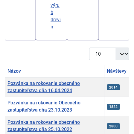
výru
b
dreví
n
Zobrazené položky
Názov
Návštevy
Pozvánka na rokovanie obecného
2014
zastupiteľstva dňa 16.04.2024
Pozvánka na rokovanie Obecného
1822
zastupiteľstva dňa 23.10.2023
Pozvánka na rokovanie obecného
2800
zastupiteľstva dňa 25.10.2022