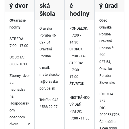
ý dvor
ská
é
ý úrad
škola
hodiny
Otváracie
Obec
hodiny:
Oravská
Oravská
PONDELOK:
Poruba
Poruba 46
7:30 -
STREDA:
Oravská
027 54
14:30
7:00 - 17:00
Poruba č.
Oravská
UTOROK:
290
Poruba
7:30 - 14:30
SOBOTA:
027 54,
STREDA:
8:00 - 10:00
e-mail:
Oravská
7:30 -
materskasko
Zberný dvor
Poruba
17:00
la@oravska
sa
Slovensko
ŠTVRTOK:
poruba.sk
nachádza
IČO: 314
na
NESTRÁNKO
Telefón: 043
757
Hospodársk
VÝ DEŇ
/ 588 22 27
DIČ:
om
PIATOK:
2020561796
obecnom
7:00 - 11:30
Číslo účtu:
dvore v
SK69 0200