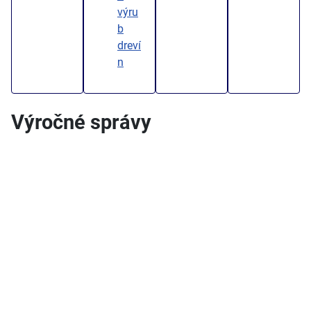
výru
b
dreví
n
Výročné správy