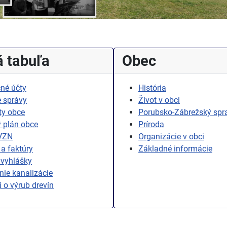
 tabuľa
Obec
né účty
História
 správy
Život v obci
ty obce
Porubsko-Zábrežský spr
 plán obce
Príroda
 VZN
Organizácie v obci
a faktúry
Základné informácie
 vyhlášky
ie kanalizácie
i o výrub drevín