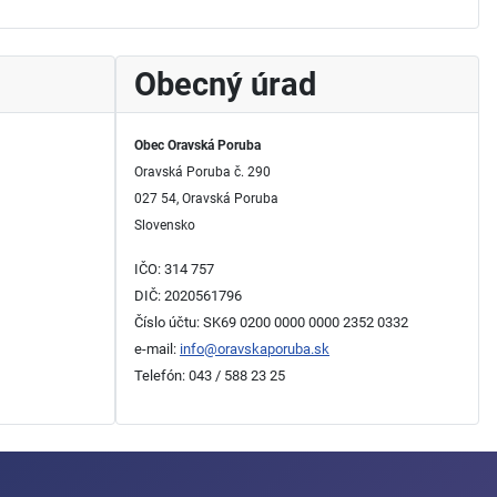
Obecný úrad
Obec Oravská Poruba
Oravská Poruba č. 290
027 54, Oravská Poruba
Slovensko
IČO: 314 757
DIČ: 2020561796
Číslo účtu: SK69 0200 0000 0000 2352 0332
e-mail:
info@oravskaporuba.sk
Telefón: 043 / 588 23 25