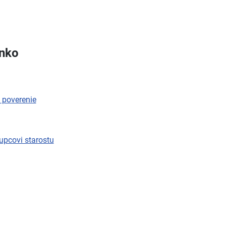
anko
 poverenie
upcovi starostu