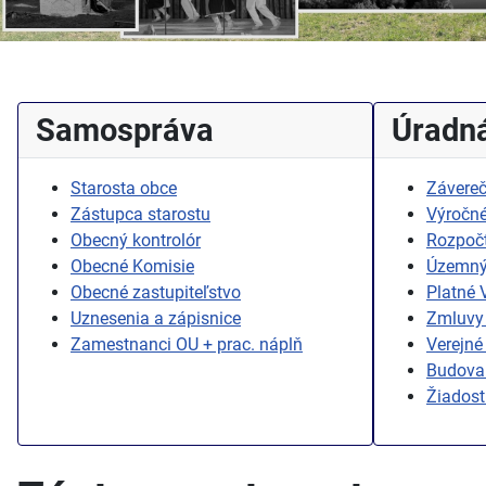
Samospráva
Úradná
Starosta obce
Závereč
Zástupca starostu
Výročné
Obecný kontrolór
Rozpoč
Obecné Komisie
Územný
Obecné zastupiteľstvo
Platné
Uznesenia a zápisnice
Zmluvy 
Zamestnanci OU + prac. náplň
Verejné
Budovan
Žiadost