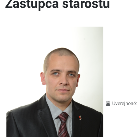
Zástupca starostu
Detaily
Uverejnené