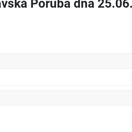
avská Poruba dňa 25.06