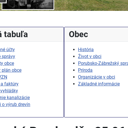
 tabuľa
Obec
né účty
História
 správy
Život v obci
ty obce
Porubsko-Zábrežský spr
 plán obce
Príroda
 VZN
Organizácie v obci
a faktúry
Základné informácie
 vyhlášky
ie kanalizácie
i o výrub drevín