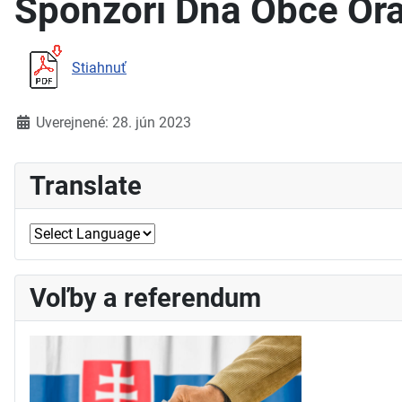
Sponzori Dňa Obce Or
Stiahnuť
Detaily
Uverejnené: 28. jún 2023
Translate
Voľby a referendum