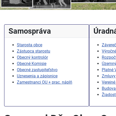
Samospráva
Úradná
Starosta obce
Závereč
Zástupca starostu
Výročné
Obecný kontrolór
Rozpoč
Obecné Komisie
Územný
Obecné zastupiteľstvo
Platné
Uznesenia a zápisnice
Zmluvy 
Zamestnanci OU + prac. náplň
Verejné
Budovan
Žiadost