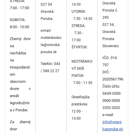
STREDA:
Oravská
027 54
14:30
7:00 - 17:00
Poruba č.
Oravská
UTOROK:
290
Poruba
7:30 - 14:30
SOBOTA:
027 54,
STREDA:
8:00 - 10:00
e-mail:
Oravská
7:30 -
materskasko
Zberný dvor
Poruba
17:00
la@oravska
sa
Slovensko
ŠTVRTOK:
poruba.sk
nachádza
IČO: 314
na
NESTRÁNKO
Telefón: 043
757
Hospodársk
VÝ DEŇ
/ 588 22 27
DIČ:
om
PIATOK:
2020561796
obecnom
7:00 - 11:30
Číslo účtu:
dvore v
SK69 0200
areáli
Obedňajšia
0000 0000
Agrodružstv
prestávka:
2352 0332
a v Porube.
12:00 -
e-mail:
13:00
Za zberný
info@oravs
dvor
kaporuba.sk