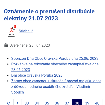
Oznámenie o prerušení distribúcie
elektriny 21.07.2023
Stiahnuť
Detaily
Uverejnené: 28. jún 2023
Sponzori Dňa Obce Oravská Poruba dňa 25.06. 2023
Pozvánka na rokovanie obecného zastupiteľstva dňa
23.06.2023
Dni obce Oravská Poruba 2023
Zámer obce zámenou uskutočniť prevod majetku obce
z dôvodu hodného osobitného zreteľa - Vladimír
Sopúch
33
34
35
36
37
38
39
40