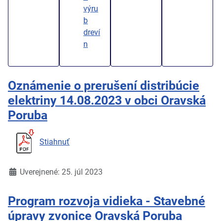
výru
b
dreví
n
Oznámenie o prerušení distribúcie
elektriny 14.08.2023 v obci Oravská
Poruba
Stiahnuť
Detaily
Uverejnené: 25. júl 2023
Program rozvoja vidieka - Stavebné
úpravy zvonice Oravská Poruba