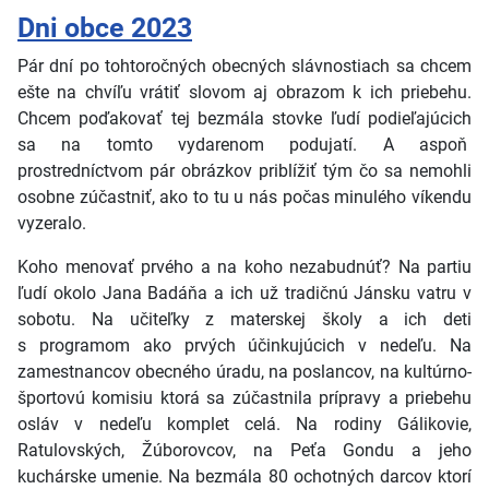
Dni obce 2023
Pár dní po tohtoročných obecných slávnostiach sa chcem
ešte na chvíľu vrátiť slovom aj obrazom k ich priebehu.
Chcem poďakovať tej bezmála stovke ľudí podieľajúcich
sa na tomto vydarenom podujatí. A aspoň
prostredníctvom pár obrázkov priblížiť tým čo sa nemohli
osobne zúčastniť, ako to tu u nás počas minulého víkendu
vyzeralo.
Koho menovať prvého a na koho nezabudnúť? Na partiu
ľudí okolo Jana Badáňa a ich už tradičnú Jánsku vatru v
sobotu. Na učiteľky z materskej školy a ich deti
s programom ako prvých účinkujúcich v nedeľu. Na
zamestnancov obecného úradu, na poslancov, na kultúrno-
športovú komisiu ktorá sa zúčastnila prípravy a priebehu
osláv v nedeľu komplet celá. Na rodiny Gálikovie,
Ratulovských, Žúborovcov, na Peťa Gondu a jeho
kuchárske umenie. Na bezmála 80 ochotných darcov ktorí