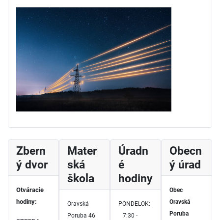
Zbern
Mater
Úradn
Obecn
ý dvor
ská
é
ý úrad
škola
hodiny
Otváracie
Obec
hodiny:
Oravská
Oravská
PONDELOK:
Poruba
Poruba 46
7:30 -