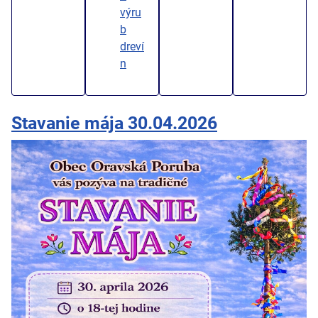
výru
b
dreví
n
Stavanie mája 30.04.2026