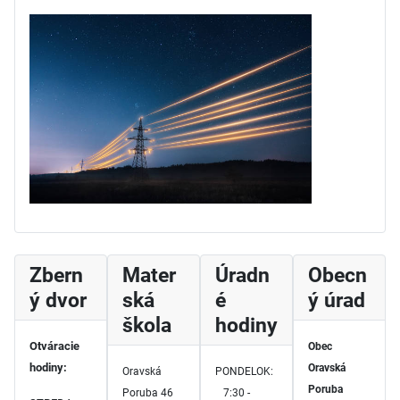
Zbern
Mater
Úradn
Obecn
ý dvor
ská
é
ý úrad
škola
hodiny
Otváracie
Obec
hodiny:
Oravská
Oravská
PONDELOK:
Poruba
Poruba 46
7:30 -