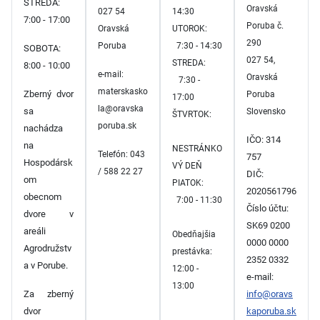
STREDA:
Oravská
027 54
14:30
7:00 - 17:00
Poruba č.
Oravská
UTOROK:
290
Poruba
7:30 - 14:30
SOBOTA:
027 54,
STREDA:
8:00 - 10:00
e-mail:
Oravská
7:30 -
materskasko
Zberný dvor
Poruba
17:00
la@oravska
sa
Slovensko
ŠTVRTOK:
poruba.sk
nachádza
IČO: 314
na
NESTRÁNKO
Telefón: 043
757
Hospodársk
VÝ DEŇ
/ 588 22 27
DIČ:
om
PIATOK:
2020561796
obecnom
7:00 - 11:30
Číslo účtu:
dvore v
SK69 0200
areáli
Obedňajšia
0000 0000
Agrodružstv
prestávka:
2352 0332
a v Porube.
12:00 -
e-mail:
13:00
Za zberný
info@oravs
dvor
kaporuba.sk