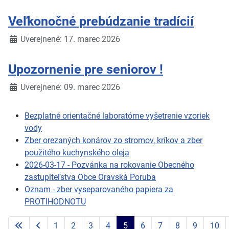
Veľkonočné prebúdzanie tradícií
Detaily
Uverejnené: 17. marec 2026
Upozornenie pre seniorov !
Detaily
Uverejnené: 09. marec 2026
Bezplatné orientačné laboratórne vyšetrenie vzoriek
vody
Zber orezaných konárov zo stromov, kríkov a zber
použitého kuchynského oleja
2026-03-17 - Pozvánka na rokovanie Obecného
zastupiteľstva Obce Oravská Poruba
Oznam - zber vyseparovaného papiera za
PROTIHODNOTU
1
2
3
4
5
6
7
8
9
10