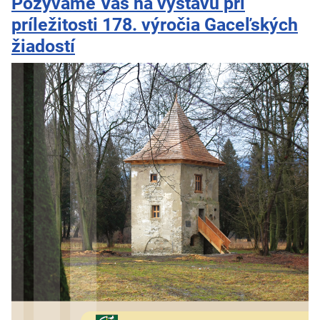
Pozývame Vás na výstavu pri
príležitosti 178. výročia Gaceľských
žiadostí