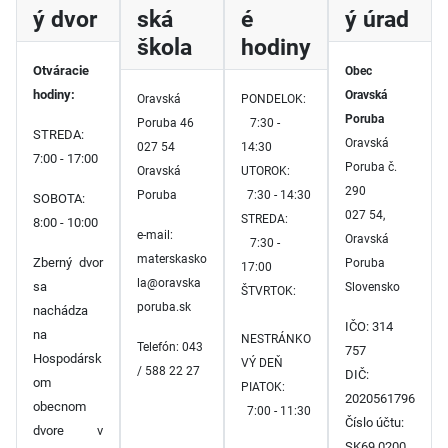
ý dvor
ská
é
ý úrad
škola
hodiny
Otváracie
Obec
hodiny:
Oravská
Oravská
PONDELOK:
Poruba
Poruba 46
7:30 -
STREDA:
Oravská
027 54
14:30
7:00 - 17:00
Poruba č.
Oravská
UTOROK:
290
Poruba
7:30 - 14:30
SOBOTA:
027 54,
STREDA:
8:00 - 10:00
e-mail:
Oravská
7:30 -
materskasko
Zberný dvor
Poruba
17:00
la@oravska
sa
Slovensko
ŠTVRTOK:
poruba.sk
nachádza
IČO: 314
na
NESTRÁNKO
Telefón: 043
757
Hospodársk
VÝ DEŇ
/ 588 22 27
DIČ:
om
PIATOK:
2020561796
obecnom
7:00 - 11:30
Číslo účtu:
dvore v
SK69 0200