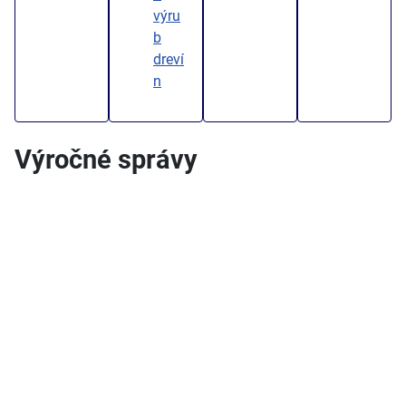
výru
b
dreví
n
Výročné správy