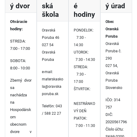
ý dvor
ská
é
ý úrad
škola
hodiny
Otváracie
Obec
hodiny:
Oravská
Oravská
PONDELOK:
Poruba
Poruba 46
7:30 -
STREDA:
Oravská
027 54
14:30
7:00 - 17:00
Poruba č.
Oravská
UTOROK:
290
Poruba
7:30 - 14:30
SOBOTA:
027 54,
STREDA:
8:00 - 10:00
e-mail:
Oravská
7:30 -
materskasko
Zberný dvor
Poruba
17:00
la@oravska
sa
Slovensko
ŠTVRTOK:
poruba.sk
nachádza
IČO: 314
na
NESTRÁNKO
Telefón: 043
757
Hospodársk
VÝ DEŇ
/ 588 22 27
DIČ:
om
PIATOK:
2020561796
obecnom
7:00 - 11:30
Číslo účtu:
dvore v
SK69 0200