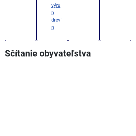
výru
b
dreví
n
Sčítanie obyvateľstva